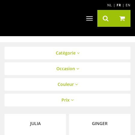
NL
|
FR
|
EN
Navigation
Toggle
Catégorie
Occasion
Couleur
Prix
JULIA
GINGER