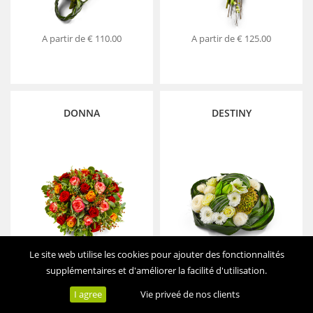
A partir de
€ 110.00
A partir de
€ 125.00
DONNA
DESTINY
Le site web utilise les cookies pour ajouter des fonctionnalités
supplémentaires et d'améliorer la facilité d'utilisation.
A partir de
€ 79.00
A partir de
€ 67.00
I agree
Vie priveé de nos clients