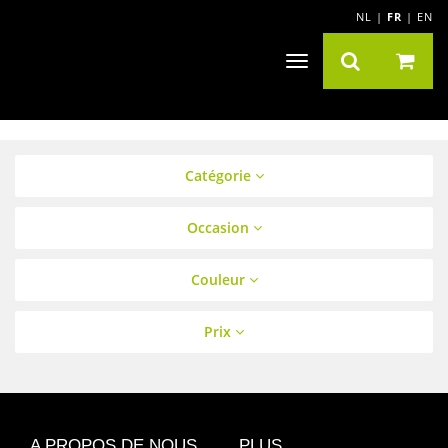
NL
|
FR
|
EN
Navigation
Toggle
Catégorie
Occasion
Couleur
Prix
A PROPOS DE NOUS
PLUS