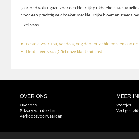
Jaarrond voluit gaan voor een kleurrijk plukboeket? Met Maëlle 
voor een prachtig veldboeket met kleurrijke bloemen steeds bes
Excl. vaas
Besteld voor 13u, vandaag nog door onze bloemisten aan de 
Hebt u een vraag? Bel onze klantendienst
OVER ONS
MEER IN
Over ons
Weetjes
Privacy van de klant
Veel gestel
Verkoopsvoorwaarden