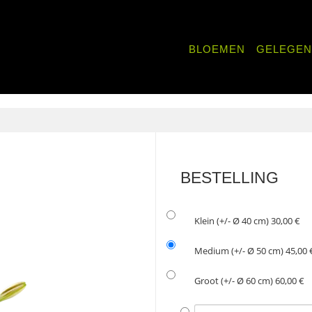
BLOEMEN
GELEGE
WERK
BETERSCHAP
 PLEZIER
OENSPRODUCTEN
UITVAART
MEN MET WIJN
VADERDAG
BESTELLING
KSVERJAARDAG
TEN
SECRETARESSEDAG
Klein (+/- Ø 40 cm) 30,00 €
Medium (+/- Ø 50 cm) 45,00 
Groot (+/- Ø 60 cm) 60,00 €