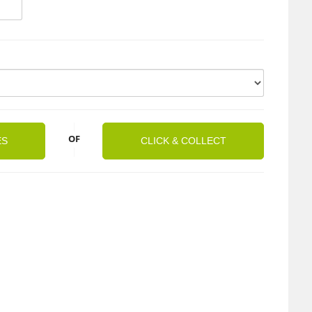
|
OF
ES
CLICK & COLLECT
|