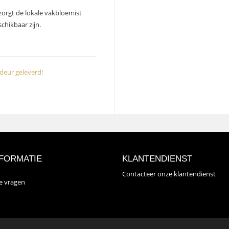
zorgt de lokale vakbloemist
chikbaar zijn.
deur geleverd!
FORMATIE
KLANTENDIENST
Contacteer onze klantendienst
de vragen