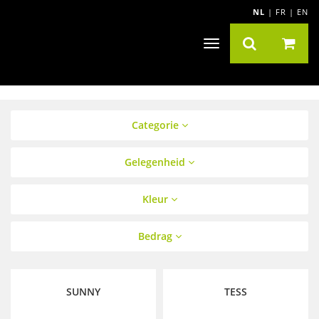
NL
|
FR
|
EN
Toggle
navigatie
Categorie
Gelegenheid
Kleur
Bedrag
SUNNY
TESS