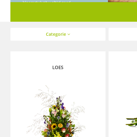
bloemstuk zit u altijd goed.
Categorie
LOES