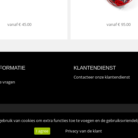
vanaf
€ 45.00
vanaf
€ 95.00
FORMATIE
KLANTENDIENST
Contacteer onze klantendienst
de vragen
ebruik van cookies om extra functies toe te voegen en de gebruiksvriendeli
** © Fleurop Inte
I agree
Privacy van de klant