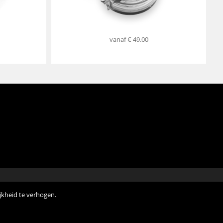
vanaf
€ 49.00
jkheid te verhogen.
rflora, Belgium 2018 ** •
Privacy van de klant
•
Verkoopsvoorwaarden