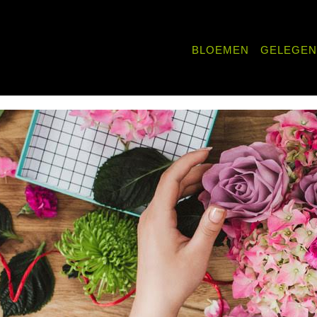
BLOEMEN
GELEGE
WERK
BETERSCHAP
 PLEZIER
OENSPRODUCTEN
UITVAART
MEN MET WIJN
VADERDAG
KSVERJAARDAG
TEN
SECRETARESSEDAG